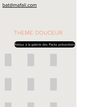
bat@mafali.com
THEME DOUCEUR
Retour à la galerie des Packs présentoirs
P - Douceur 3
P - Douceur 2
P - Douceur 1
P - Douceur 4
P - Douceur 5
P - Douceur 6